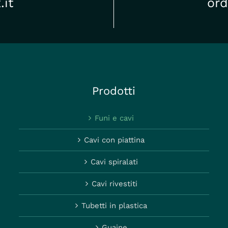
.it
ord
Prodotti
Funi e cavi
Cavi con piattina
Cavi spiralati
Cavi rivestiti
Tubetti in plastica
Guaine