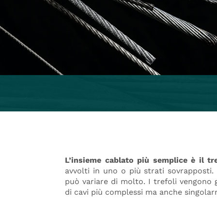
L’insieme cablato più semplice è il tr
avvolti in uno o più strati sovrapposti
può variare di molto. I trefoli vengono
di cavi più complessi ma anche singolar