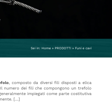
Sei in:
Home
PRODOTTI
Funi e cavi
efolo
, composto da diversi fili disposti a elica
. Il numero dei fili che compongono un trefolo
 generalmente impiegati come parte costitutiva
mente. […]