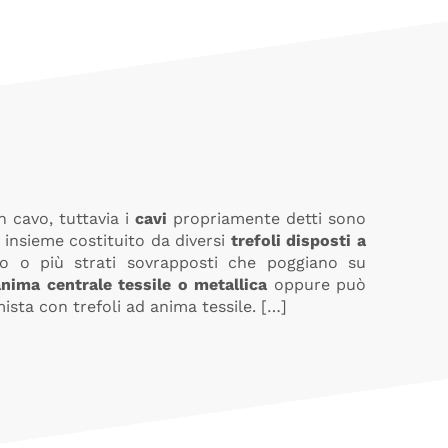
n cavo, tuttavia i
cavi
propriamente detti sono
n insieme costituito da diversi
trefoli disposti a
o o più strati sovrapposti che poggiano su
anima centrale tessile o metallica
oppure può
ista con trefoli ad anima tessile. […]